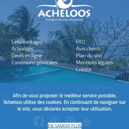
Les avantages
FAQ
Actualités
Avis clients
Devis en ligne
Plan du site
Conditions générales
Mentions légales
Crédits
Contactez-nous
par mail
ou par téléphone
au
02 38 52 00 33
Afin de vous proposer le meilleur service possible,
Horaires : du Lundi au Jeudi de 8h à 18h et le Vendredi de
Acheloos utilise des cookies. En continuant de naviguer sur
8h à 12h.
le site, vous déclarez accepter leur utilisation.
EN SAVOIR PLUS