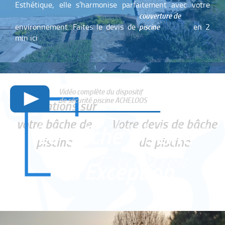
Esthétique, elle s’harmonise parfaitement avec votre
couverture de
environnement. Faites le devis de
piscine
en 2
min ici
Vidéo complète du dispositif
de sécurité piscine ACHELOOS
Informations sur
votre bâche de
Votre devis de bâche
piscine
de piscine